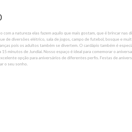
O
o com a natureza elas fazem aquilo que mais gostam, que é brincar nas di
que de diversões elétrico, sala de jogos, campo de futebol, bosque e muito
crianças pois os adultos também se divertem. O cardápio também é especi
 15 minutos de Jundiaí. Nosso espaço é ideal para comemorar o aniversari
celente opção para aniversários de diferentes perfis. Festas de aniversá
ar o seu sonho.