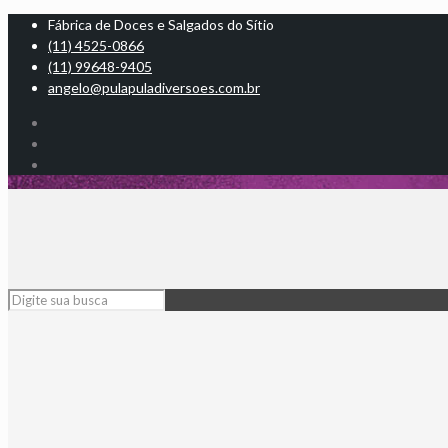
Fábrica de Doces e Salgados do Sítio
(11) 4525-0866
(11) 99648-9405
angelo@pulapuladiversoes.com.br